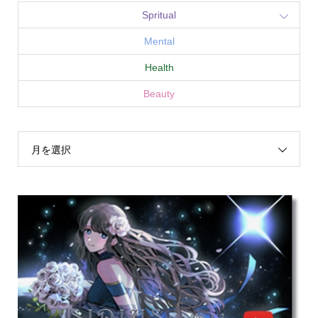
Spritual
Mental
Health
Beauty
月を選択