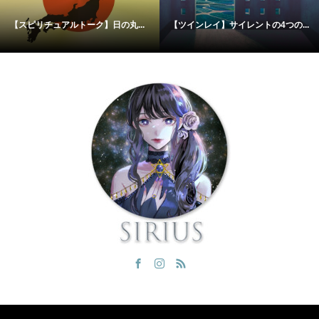
.
【ツインレイ】サイレントの4つの...
【ツインレイ】追いかけてはいけ..