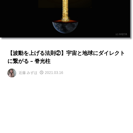
【波動を上げる法則②】宇宙と地球にダイレクト
に繋がる – 脊光柱
近藤 みずほ
2021.03.16