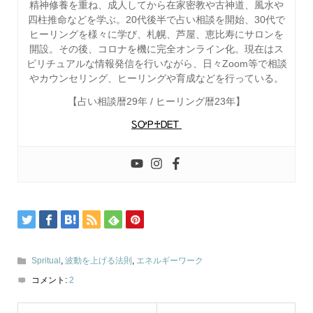
精神修養を重ね、成人してから在家密教や古神道、風水や
四柱推命などを学ぶ。20代後半で占い相談を開始、30代で
ヒーリングを様々に学び、札幌、芦屋、恵比寿にサロンを
開設。その後、コロナを機に完全オンライン化。現在はス
ピリチュアルな情報発信を行いながら、日々Zoom等で相談
やカウンセリング、ヒーリングや育成などを行っている。
【占い相談暦29年 / ヒーリング暦23年】
ᏚᎤᏢ♰ᎠᎬᎢ
Spritual
,
波動を上げる法則
,
エネルギーワーク
コメント:
2