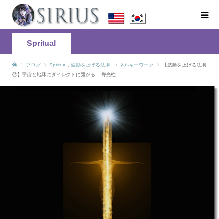
Spritual
ブログ
Spritual
,
波動を上げる法則
,
エネルギーワーク
【波動を上げる法則
②】宇宙と地球にダイレクトに繋がる – 脊光柱