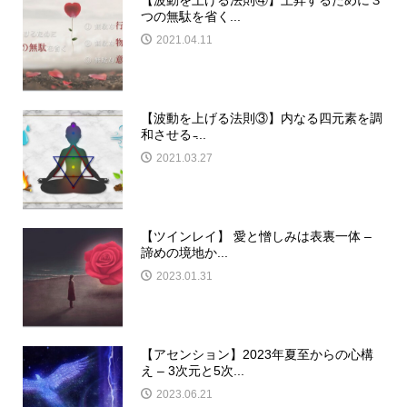
【波動を上げる法則④】上昇するために３
つの無駄を省く...
2021.04.11
【波動を上げる法則③】内なる四元素を調
和させる ̵...
2021.03.27
【ツインレイ】 愛と憎しみは表裏一体 –
諦めの境地か...
2023.01.31
【アセンション】2023年夏至からの心構
え – 3次元と5次...
2023.06.21