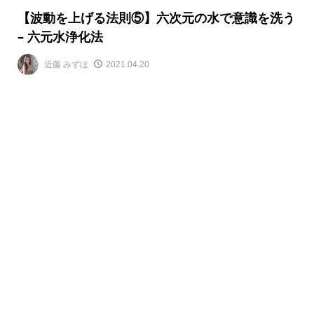
【波動を上げる法則⑤】六次元の水で意識を洗う
– 六元水浄化法
近藤 みずほ
2021.04.20