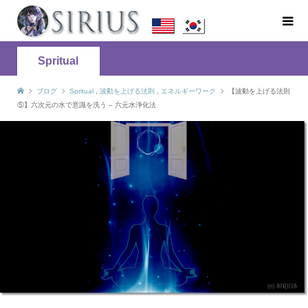
Spritual
ブログ
Spritual
,
波動を上げる法則
,
エネルギーワーク
【波動を上げる法則
⑤】六次元の水で意識を洗う – 六元水浄化法