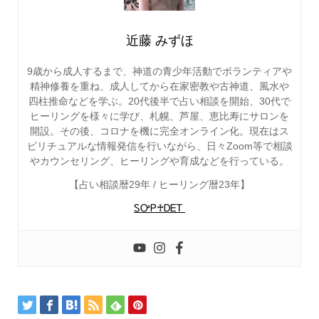
近藤 みずほ
9歳から成人するまで、神道の青少年活動でボランティアや
精神修養を重ね、成人してから在家密教や古神道、風水や
四柱推命などを学ぶ。20代後半で占い相談を開始、30代で
ヒーリングを様々に学び、札幌、芦屋、恵比寿にサロンを
開設。その後、コロナを機に完全オンライン化。現在はス
ピリチュアルな情報発信を行いながら、日々Zoom等で相談
やカウンセリング、ヒーリングや育成などを行っている。
【占い相談暦29年 / ヒーリング暦23年】
ᏚᎤᏢ♰ᎠᎬᎢ