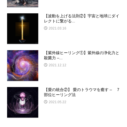
【波動を上げる法則②】宇宙と地球にダイ
レクトに繋がる...
2021.03.16
【紫外線ヒーリング①】紫外線の浄化力と
殺菌力 –...
2021.12.12
【愛の統合②】 愛のトラウマを癒す – 7
部位ヒーリング法
2021.05.22