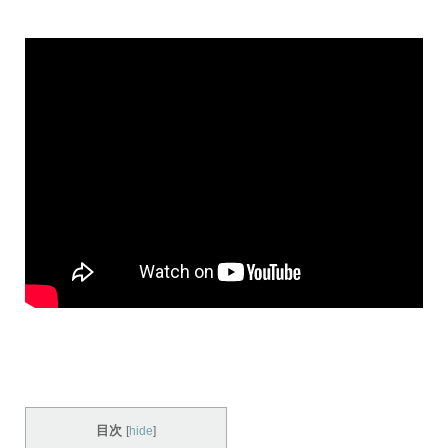
目次
[
hide
]