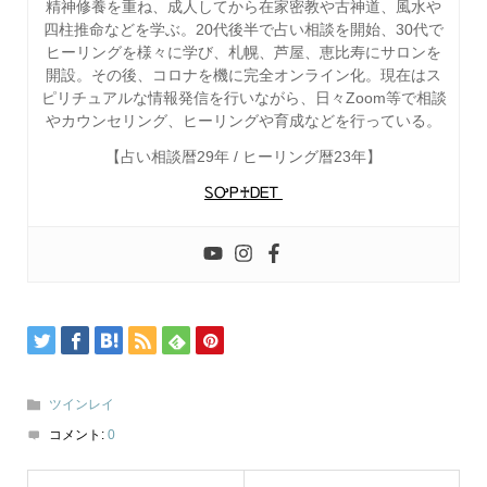
精神修養を重ね、成人してから在家密教や古神道、風水や
四柱推命などを学ぶ。20代後半で占い相談を開始、30代で
ヒーリングを様々に学び、札幌、芦屋、恵比寿にサロンを
開設。その後、コロナを機に完全オンライン化。現在はス
ピリチュアルな情報発信を行いながら、日々Zoom等で相談
やカウンセリング、ヒーリングや育成などを行っている。
【占い相談暦29年 / ヒーリング暦23年】
ᏚᎤᏢ♰ᎠᎬᎢ
ツインレイ
コメント:
0