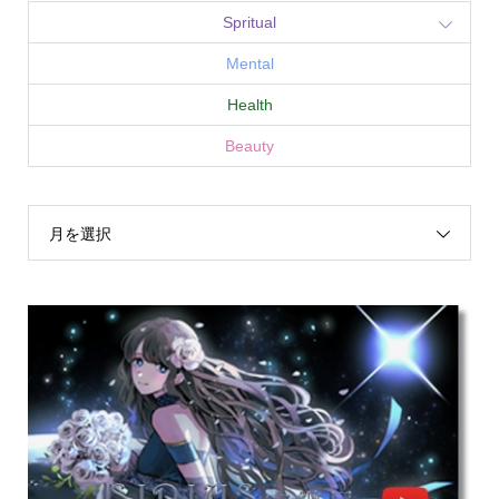
Spritual
Mental
Health
Beauty
月を選択