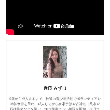
近藤 みずほ
9歳から成人するまで、神道の青少年活動でボランティアや
精神修養を重ね、成人してから在家密教や古神道、風水や
四柱推命などを学ぶ。20代後半で占い相談を開始、30代で