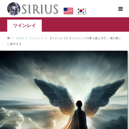
ツインレイ
ブログ
ツインレイ
【ツインレイ】サインレントの乗り越え方① – 魂の癒し
に集中する