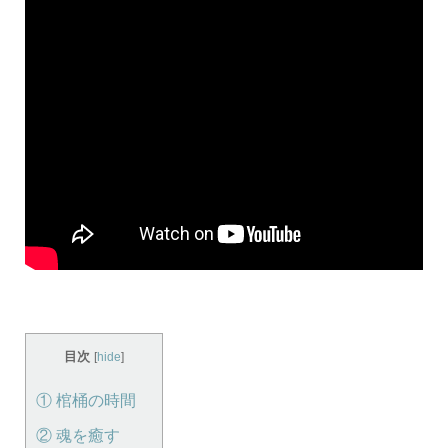
目次
[
hide
]
① 棺桶の時間
② 魂を癒す