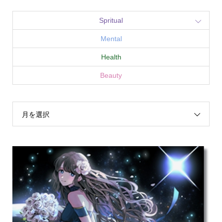
Spritual
Mental
Health
Beauty
月を選択