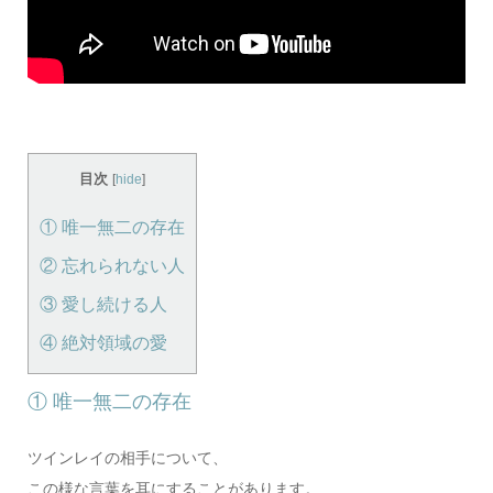
目次
[
hide
]
① 唯一無二の存在
② 忘れられない人
③ 愛し続ける人
④ 絶対領域の愛
① 唯一無二の存在
ツインレイの相手について、
この様な言葉を耳にすることがあります。