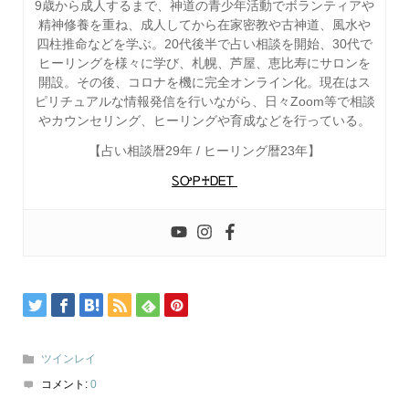
9歳から成人するまで、神道の青少年活動でボランティアや
精神修養を重ね、成人してから在家密教や古神道、風水や
四柱推命などを学ぶ。20代後半で占い相談を開始、30代で
ヒーリングを様々に学び、札幌、芦屋、恵比寿にサロンを
開設。その後、コロナを機に完全オンライン化。現在はス
ピリチュアルな情報発信を行いながら、日々Zoom等で相談
やカウンセリング、ヒーリングや育成などを行っている。
【占い相談暦29年 / ヒーリング暦23年】
ᏚᎤᏢ♰ᎠᎬᎢ
ツインレイ
コメント:
0