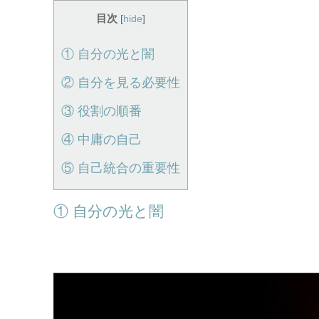
目次
[
hide
]
① 自分の光と闇
② 自分を見る必要性
③ 役割の順番
④ 中庸の自己
⑤ 自己統合の重要性
① 自分の光と闇