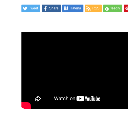
Tweet
Share
Hatena
RSS
feedly