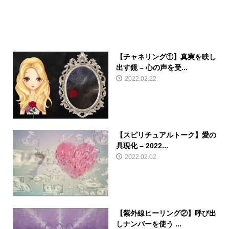
【チャネリング①】真実を映し
出す鏡 – 心の声を受...
2022.02.22
【スピリチュアルトーク】愛の
具現化 – 2022...
2022.02.02
【紫外線ヒーリング②】呼び出
しナンバーを使う ...