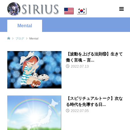
Mental
ブログ
Mental
【波動を上げる法則⑩】生きて
働く言魂 – 言...
2022.07.13
【スピリチュアルトーク】次な
る時代を先導する日...
2022.07.05