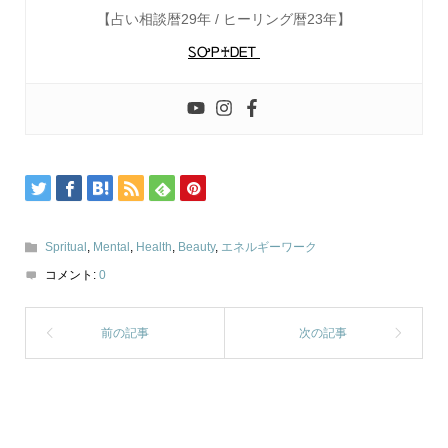
【占い相談暦29年 / ヒーリング暦23年】
ᏚᎤᏢ♰ᎠᎬᎢ
Spritual
,
Mental
,
Health
,
Beauty
,
エネルギーワーク
コメント:
0