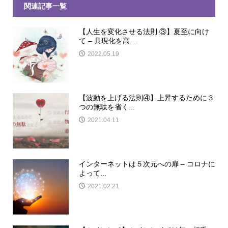
関連記事一覧
【人生を変化させる法則 ③】夏至に向け
て – 具現化を高...
2022.05.19
【波動を上げる法則④】上昇するために３
つの無駄を省く...
2021.04.11
インターネットは５次元への扉 – コロナに
よって...
2021.02.21