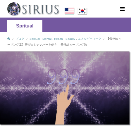
Spritual
ブログ
Spritual
,
Mental
,
Health
,
Beauty
,
エネルギーワーク
【紫外線ヒ
ーリング②】呼び出しナンバーを使う – 紫外線ヒーリング法