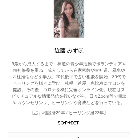
近藤 みずほ
9歳から成人するまで、神道の青少年活動でボランティアや
精神修養を重ね、成人してから在家密教や古神道、風水や
四柱推命などを学ぶ。20代後半で占い相談を開始、30代で
ヒーリングを様々に学び、札幌、芦屋、恵比寿にサロンを
開設。その後、コロナを機に完全オンライン化。現在はス
ピリチュアルな情報発信を行いながら、日々Zoom等で相談
やカウンセリング、ヒーリングや育成などを行っている。
【占い相談暦29年 / ヒーリング暦23年】
ᏚᎤᏢ♰ᎠᎬᎢ