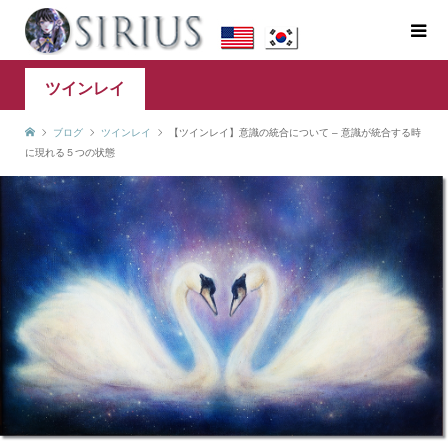
ツインレイ
ブログ
ツインレイ
【ツインレイ】意識の統合について – 意識が統合する時
に現れる５つの状態