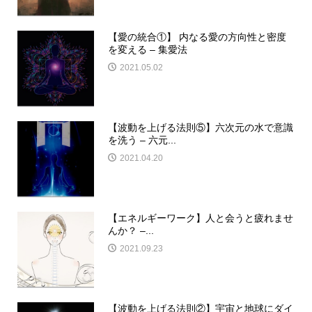
【愛の統合①】 内なる愛の方向性と密度
を変える – 集愛法
2021.05.02
【波動を上げる法則⑤】六次元の水で意識
を洗う – 六元...
2021.04.20
【エネルギーワーク】人と会うと疲れませ
んか？ –...
2021.09.23
【波動を上げる法則②】宇宙と地球にダイ