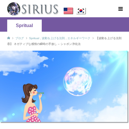
Spritual
ブログ
Spritual
,
波動を上げる法則
,
エネルギーワーク
【波動を上げる法則
⑧】 ネガティブな感情の瞬時の手放し – シャボン浄化法