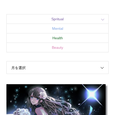
Spritual
Mental
Health
Beauty
月を選択