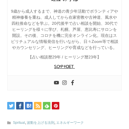
9歳から成人するまで、神道の青少年活動でボランティアや
精神修養を重ね、成人してから在家密教や古神道、風水や
四柱推命などを学ぶ。20代後半で占い相談を開始、30代で
ヒーリングを様々に学び、札幌、芦屋、恵比寿にサロンを
開設。その後、コロナを機に完全オンライン化。現在はス
ピリチュアルな情報発信を行いながら、日々Zoom等で相談
やカウンセリング、ヒーリングや育成などを行っている。
【占い相談暦29年 / ヒーリング暦23年】
ᏚᎤᏢ♰ᎠᎬᎢ
Spritual
,
波動を上げる法則
,
エネルギーワーク