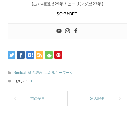
【占い相談暦29年 / ヒーリング暦23年】
ᏚᎤᏢ♰ᎠᎬᎢ
Spritual
,
愛の統合
,
エネルギーワーク
コメント:
0