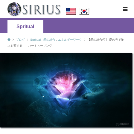
Spritual
ブログ
Spritual
,
愛の統合
,
エネルギーワーク
【愛の統合④】 愛の光で地
上を変える – ハートヒーリング