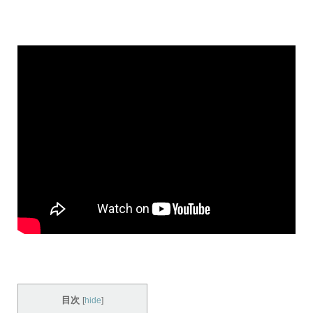
目次
[
hide
]