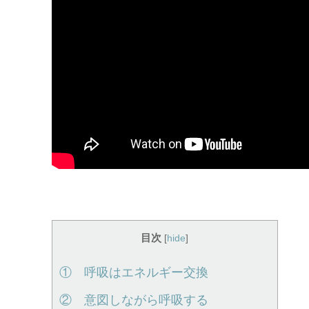
目次
[
hide
]
① 呼吸はエネルギー交換
② 意図しながら呼吸する