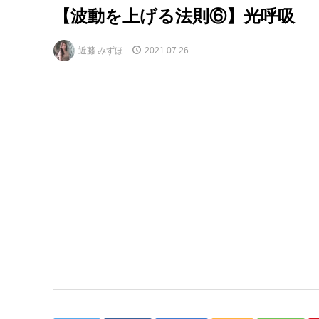
【波動を上げる法則⑥】光呼吸
近藤 みずほ
2021.07.26