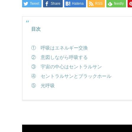
Tweet
Share
Hatena
RSS
feedly
目次
① 呼吸はエネルギー交換
② 意図しながら呼吸する
③ 宇宙の中心はセントラルサン
④ セントラルサンとブラックホール
⑤ 光呼吸