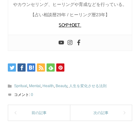
やカウンセリング、ヒーリングや育成などを行っている。
【占い相談暦29年 / ヒーリング暦23年】
ᏚᎤᏢ♰ᎠᎬᎢ
Spritual
,
Mental
,
Health
,
Beauty
,
人生を変化させる法則
コメント:
0