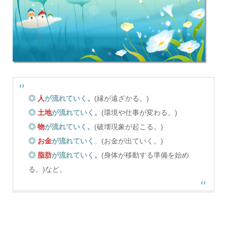
◎
人
が流れていく。
(縁が遠ざかる。)
◎
土地
が流れていく。
(環境や仕事が変わる。)
◎
物
が流れていく。
(破壊現象が起こる。)
◎
お金
が流れていく
。
(お金が出ていく。)
◎
脂肪
が流れていく。
(身体が移動する準備を始め
る。)など。