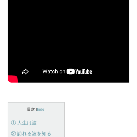
目次
[
hide
]
① 人生は波
② 訪れる波を知る