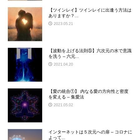
【ツインレイ】ツインレイに出逢う方法は
ありますか？...
2023.05.21
【波動を上げる法則⑤】六次元の水で意識
を洗う – 六元...
2021.04.20
【愛の統合①】 内なる愛の方向性と密度
を変える – 集愛法
2021.05.02
インターネットは５次元への扉 – コロナに
よって...