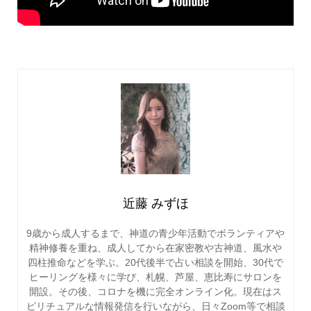
近藤 みずほ
9歳から成人するまで、神道の青少年活動でボランティアや
精神修養を重ね、成人してから在家密教や古神道、風水や
四柱推命などを学ぶ。20代後半で占い相談を開始、30代で
ヒーリングを様々に学び、札幌、芦屋、恵比寿にサロンを
開設。その後、コロナを機に完全オンライン化。現在はス
ピリチュアルな情報発信を行いながら、日々Zoom等で相談