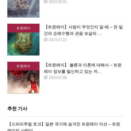
2023.08.01
【트윈레이】사랑이 무엇인지 알 때 – 천 일
트윈레이
간의 순례수행과 관음 보살의 ...
2023.07.21
【트윈레이】 불륜과 이혼에 대해서 – 트윈
트윈레이
레이 정보를 발신하고 있는 저...
2023.07.06
추천 기사
【스피리추얼 토크】일본 국기에 숨겨진 트윈레이 미션 – 트윈
레이의 사랑이...