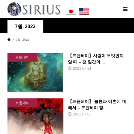
7월, 2023
7월, 2023
【트윈레이】사랑이 무엇인지
트윈레이
알 때 – 천 일간의 ...
2023.07.21
【트윈레이】 불륜과 이혼에 대
트윈레이
해서 – 트윈레이 정...
2023.07.06