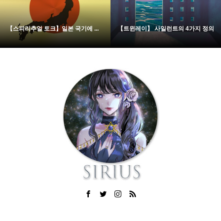
【스피리추얼 토크】일본 국기에 ...
【트윈레이】 사일런트의 4가지 정의