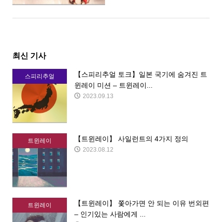
최신 기사
【스피리추얼 토크】일본 국기에 숨겨진 트
스피리추얼
윈레이 미션 – 트윈레이...
2023.09.13
【트윈레이】 사일런트의 4가지 정의
트윈레이
2023.08.12
【트윈레이】 쫓아가면 안 되는 이유 번외편
트윈레이
– 인기있는 사람에게 ...