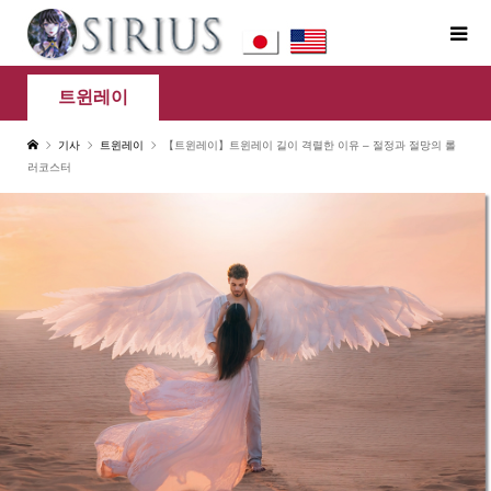
트윈레이
기사
트윈레이
【트윈레이】트윈레이 길이 격렬한 이유 – 절정과 절망의 롤
러코스터