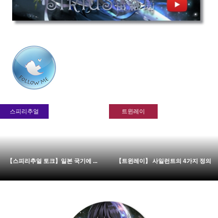
스피리추얼
트윈레이
【스피리추얼 토크】일본 국기에 ...
【트윈레이】 사일런트의 4가지 정의